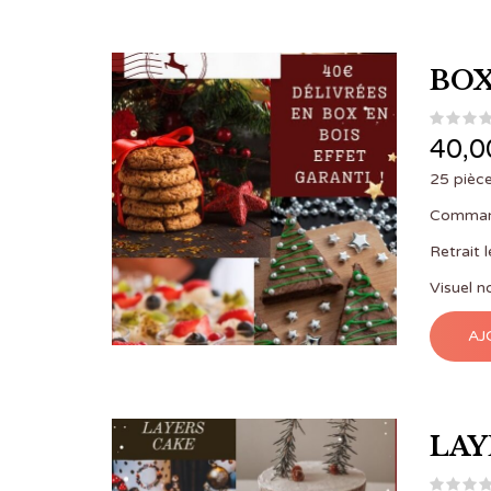
BOX
40,0
25 pièce
Command
Retrait 
Visuel n
AJ
LAY